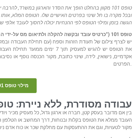
ובכל מקרה בו חל שינוי בפרטים האישיים שלו. הטופס המלא, אותו 
הגשה בזמן ומילוי הטופס לפי ההנחיות יכולה לחסוך לעובד אלפי ש
טופס 101 ("כרטיס עובד ובקשה להקלה ולתיאום מס על-ידי המעביד")
יש לצרף צילום של תעודת הזהות וספח (עם תחילת העבודה ובמקרה
את הטופס יש להגיש למעסיק תוך 
הפרטים..
מילוי טופס 101 מותאם לנייד
עבודה מסודרת, ללא ניירת: טופס 101 מק
בין אם מדובר בעסק קטן, חברה או ארגון גדול, כל מעסיק מכיר ויודע
העובד ממלא את הטופס בקלות ובנוחות, דרך המחשב או הטלפון הנייד
מקור לטעויות, וגם את ההתעסקות עם מחלקת שכר או כוח אדם נית