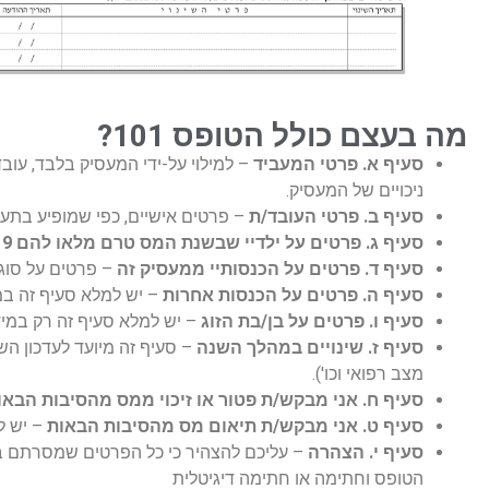
מה בעצם כולל הטופס 101?
סעיף א. פרטי המעביד
– למילוי על-ידי המעסיק בלבד, עוב
ניכויים של המעסיק.
סעיף ב. פרטי העובד/ת
– פרטים אישיים, כפי שמופיע בתע
סעיף ג. פרטים על ילדיי שבשנת המס טרם מלאו להם 19 שנה
סעיף ד. פרטים על הכנסותיי ממעסיק זה
– פרטים על סוג
סעיף ה. פרטים על הכנסות אחרות
– יש למלא סעיף זה במ
סעיף ו. פרטים על בן/בת הזוג
– יש למלא סעיף זה רק במידה
סעיף ז. שינויים במהלך השנה
– סעיף זה מיועד לעדכון השינ
מצב רפואי וכו').
סעיף ח. אני מבקש/ת פטור או זיכוי ממס מהסיבות הבאו
סעיף ט. אני מבקש/ת תיאום מס מהסיבות הבאות
– יש ל
סעיף י. הצהרה
– עליכם להצהיר כי כל הפרטים שמסרתם בטו
הטופס וחתימה או חתימה דיגיטלית