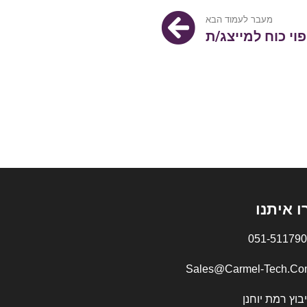
מעבר לעמוד הבא
פוי כוח למייצג/ת
ו איתנו
051-511790
Sales@Carmel-Tech.Co
בוץ רמת יוחנן