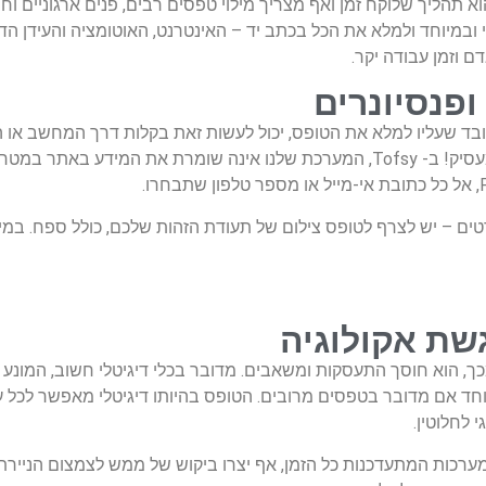
תהליך שלוקח זמן ואף מצריך מילוי טפסים רבים, פנים ארגוניים וחו
במיוחד ולמלא את הכל בכתב יד – האינטרנט, האוטומציה והעידן הדי
 וזמן עבודה יקר.
אותו. עובד שעליו למלא את הטופס, יכול לעשות זאת בקלות דרך המחשב 
מלא וחתום למייל שלו, או לשלוח אותו באופן ישיר אל המייל של המעסיק! ב- Tofsy, המערכת שלנו אי
פרטים – יש לצרף לטופס צילום של תעודת הזהות שלכם, כולל ספח. ב
חשוב מכך, הוא חוסך התעסקות ומשאבים. מדובר בכלי דיגיטלי חשוב, המונע
חד אם מדובר בטפסים מרובים. הטופס בהיותו דיגיטלי מאפשר לכל עס
 לחלוטין.
רכות המתעדכנות כל הזמן, אף יצרו ביקוש של ממש לצמצום הניירת,