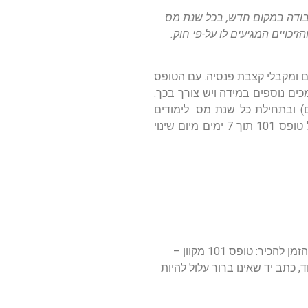
 חייב כל שכיר למלא עם תחילת עבודה במקום חדש, בכל שנת מס
כויים המגיעים לו על-פי חוק.
ים ומקבלי קצבת פנסיה. עם הטופס
ים נוספים במידה ויש צורך בכך.
מביניהם) ובתחילת כל שנת מס. לימודים
אקדמיים, נישואין, לידה, שינוי כתובת, מקור הכנסה נוסף או נסיבות שונות בהן יש צורך לעדכן את פרטיו של העובד, מצריכות עדכון של טופס 101 תוך 7 ימים מיום שינוי
הזמן להכיר:
טופס 101 מקוון
–
 כתב יד שאינו ברור עלול להיות