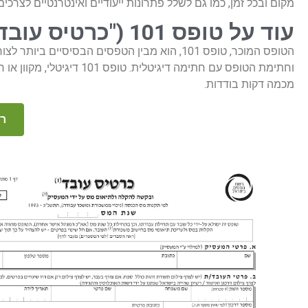
מקום ובכל זמן, כמו גם לשלל פתרונות ייעודיים ואינטרנטיים לצרכי
עוד על טופס 101 ("כרטיס עובד ובקשה להקלה ולתיאום מס על-ידי המעביד")
וחתימת הטופס עם חתימה ד
מכמה דקות בודדות.
רו