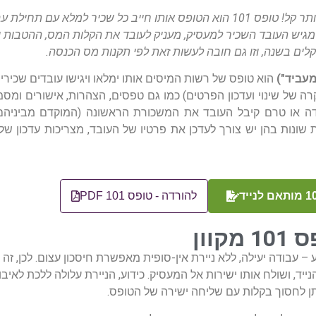
טופס 101 מקוון בהחלט הופך את הסדר והארגון במשרד, להרבה יותר קל! טופס 101 הוא הטופס אותו
מגיש העובד השכיר למעסיק, מעניק לעובד את הקלות המס, ההטבות והזי
קלים בשנה, וזו גם חובה לעשות זאת לפי תקנות מס הכנסה.
הוא טופס של רשות המיסים אותו ימלאו ויגישו עובדים שכיר
 של שינוי ועדכון הפרטים) כמו גם טפסים, הצהרות, אישורים ומסמכ
7 ימים ממועד תחילת העבודה או טרם קיבל העובד את המשכורת הראשונה (המוקדם 
להורדה - טופס 101 PDF
וון
 – עבודה יעילה, ללא ניירת אין-סופית מאפשרת חיסכון עצום. לכן, זה 
, ושולח אותו ישירות אל המעסיק. כידוע, הניירת עלולה ללכת לאיבוד,
ן לחסוך בקלות עם שליחה ישירה של הטופס.