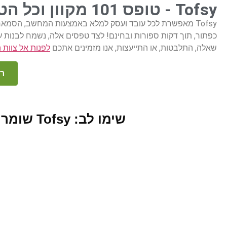
Tofsy - טופס 101 מקוון וכל הטפסים שאתם זקוקים להם בפורמט דיגיטלי
כפתור, תוך דקות ספורות ובחינם! לצד טפסים אלה, נשמח לבנות ע
שאלה, התלבטות, או התייעצות, אנו מזמינים אתכם
לפנות אל צוות 
רו
שימו לב: Tofsy שומרים על פרטיותכם – המידע אינו נשמר באתר