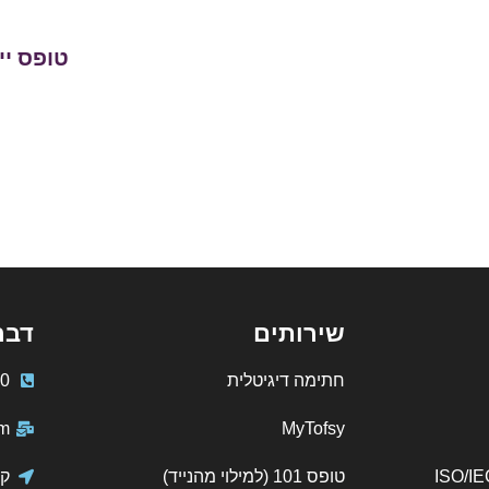
טופס יי
שירותים
דבר
חתימה דיגיטלית
0
m
MyTofsy
ISO/IEC 
טופס 101 (למילוי מהנייד)
קי