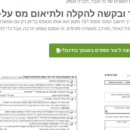
ם השונים של כל עובד, חברה ועסק.
הטופס המוכר, טופס 101, הוא מבין הטפסים הבסיסיים ביותר לצורך חישוב המס. טופס 101 מקוון ה
יגיטלית. טופס 101 דיגיטלי, מקוון או רגיל כאחד, מורכב מעשרה סעיפים. זה אמנם נשמע הרבה, 
צה ליצור טפסים בעצמך בחינם?