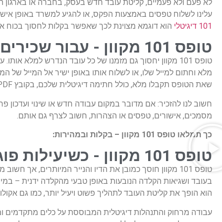
לא פעם ולא פעמיים, קליטת עובד חדש בעסק, בחברה או בארגון הוא 
עלינו לשלוח טפסים באמצעות הפקס, או להגיע למשרד באופן אישי ו
101 דיגיטלי
הוא דוגמא מצוינת לכך שאפשר בקלות לחסוך בכוח אדם
טופס 101 מקוון - עבור שכירים ופנסיונרים
טופס 101 מקוון יחסוך גם מזמנו של כל עובד הנדרש למלא 
שאת הטופס תקבלו מלא, כולל חתימה דיגיטלית שלכם, בקובץ PDF, אל כל כתובת אי-מייל או מספר טלפון שתבחרו.
חשוב לנו להזכיר: אם מדובר במקום עבודה חדש או שינוי ועדכון 
מסמכים, אישורים, טפסים או הצהרות, חשוב לצרף גם אותם.
כך תמלאו טופס 101 מקוון – בקלות ובמהירות:
טופס 101 מקוון - כשיעילות פוגשת אקולוגיה
טופס 101 מקוון חוסך כמובן את הדיו והנייר המיותרים, אך 
בעובד ושגיאות הקלדה הנובעות באופן טבעי מהקלדה ידנית – במיו
הוא הופך את קליטת העובד לתהליך פשוט ויעיל יותר, כמו גם אקולוגי
עבודה מרחוק והתנהלות דיגיטלית המבוססת על כלים מתקדמים ומע