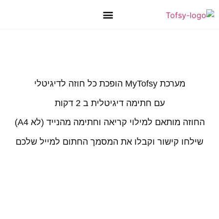
יצירת קשר
טופס 101 מקוון בחינם
מאגר טפסים
חתימה דיגיטלית
טפסים דיגיטליים
מערכת MyTofsy הופכת כל חוזה לדיגיטלי
עם חתימה דיגיטלית ב 2 דקות
החוזה מותאם למילוי קריאה וחתימה מהנייד (לא A4)
שילחו קישור וקבלו את המסמך החתום למייל שלכם